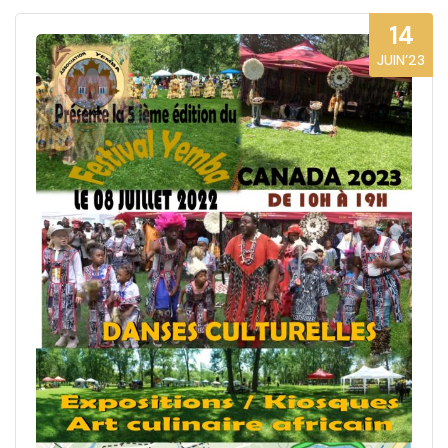
14
JUIN’23