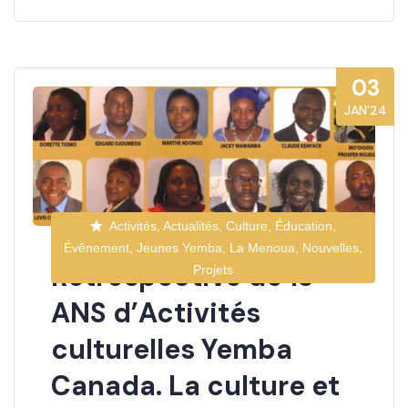
03
JAN’24
Activités, Actualités, Culture, Éducation,
Évênement, Jeunes Yemba, La Menoua, Nouvelles,
Retrospective de 13
Projets
ANS d’Activités
culturelles Yemba
Canada. La culture et