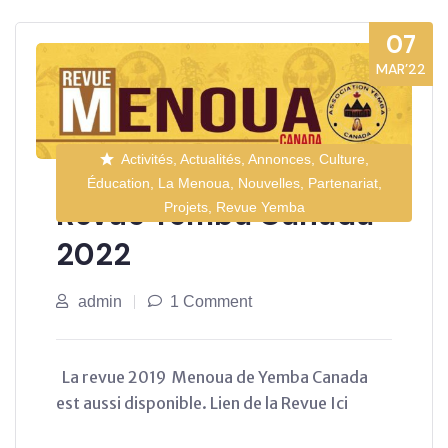
07
MAR’22
Activités, Actualités, Annonces, Culture,
Éducation, La Menoua, Nouvelles, Partenariat,
Revue Yemba Canada
Projets, Revue Yemba
2022
admin
1 Comment
La revue 2019 Menoua de Yemba Canada
est aussi disponible. Lien de la Revue Ici