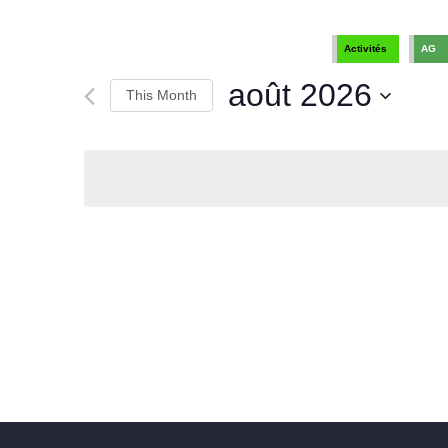
Search
and
for
Views
Activités
AG
Events
by
août 2026
Navigation
This Month
Keyword.
Select
date.