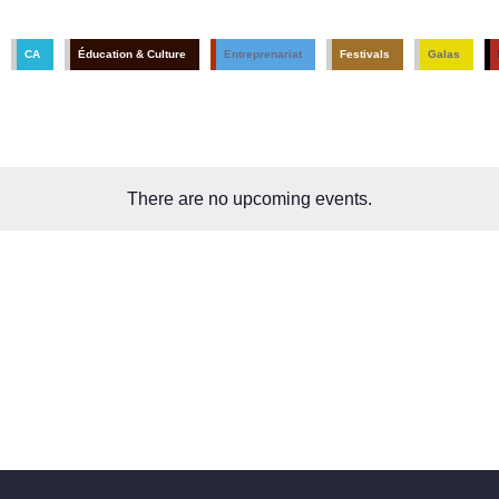
CA
Éducation & Culture
Entreprenariat
Festivals
Galas
There are no upcoming events.