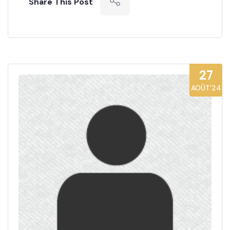
Share This Post
27
AOÛT’24