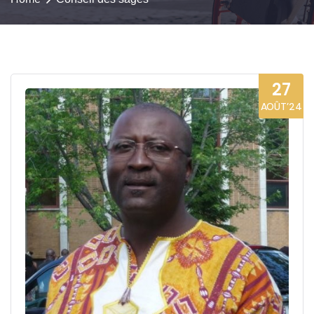
27
AOÛT’24